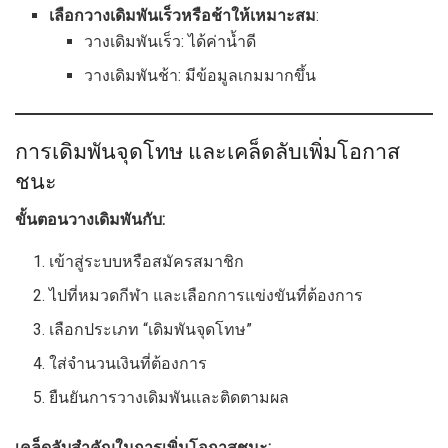
เลือกวางเดิมพันเร็วหรือช้าให้เหมาะสม
:
วางเดิมพันเร็ว: ได้ค่าน้ำดี
วางเดิมพันช้า: มีข้อมูลเกมมากขึ้น
การเดิมพันจุดโทษ และเคล็ดลับเพิ่มโอกาส
ชนะ
ขั้นตอนวางเดิมพันกับ:
เข้าสู่ระบบหรือสมัครสมาชิก
ไปที่หมวดกีฬา และเลือกการแข่งขันที่ต้องการ
เลือกประเภท “เดิมพันจุดโทษ”
ใส่จำนวนเงินที่ต้องการ
ยืนยันการวางเดิมพันและติดตามผล
เคล็ดลับสำคัญในการเพิ่มโอกาสชนะ: