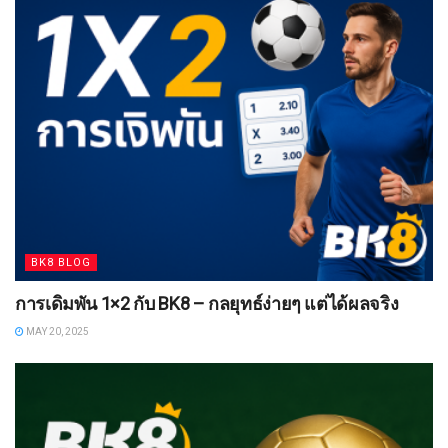
BK8 BLOG
การเดิมพัน 1×2 กับ BK8 – กลยุทธ์ง่ายๆ แต่ได้ผลจริง
MAY 20, 2025