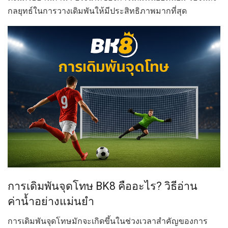
กลยุทธ์ในการวางเดิมพันให้มีประสิทธิภาพมากที่สุด
การเดิมพันจุดโทษ BK8 คืออะไร? วิธีอ่าน
ค่าน้ำอย่างแม่นยำ
การเดิมพันจุดโทษมักจะเกิดขึ้นในช่วงเวลาสำคัญของการ