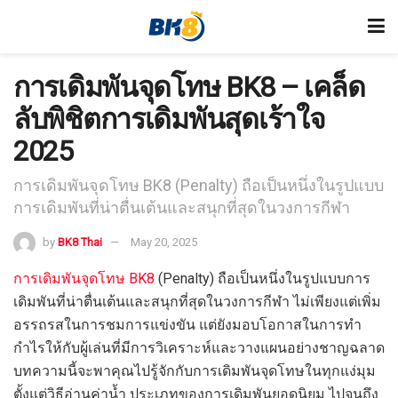
การเดิมพันจุดโทษ BK8 – เคล็ด
ลับพิชิตการเดิมพันสุดเร้าใจ
2025
การเดิมพันจุดโทษ BK8 (Penalty) ถือเป็นหนึ่งในรูปแบบ
การเดิมพันที่น่าตื่นเต้นและสนุกที่สุดในวงการกีฬา
by
BK8 Thai
May 20, 2025
การเดิมพันจุดโทษ BK8
(Penalty) ถือเป็นหนึ่งในรูปแบบการ
เดิมพันที่น่าตื่นเต้นและสนุกที่สุดในวงการกีฬา ไม่เพียงแต่เพิ่ม
อรรถรสในการชมการแข่งขัน แต่ยังมอบโอกาสในการทำ
กำไรให้กับผู้เล่นที่มีการวิเคราะห์และวางแผนอย่างชาญฉลาด
บทความนี้จะพาคุณไปรู้จักกับการเดิมพันจุดโทษในทุกแง่มุม
ตั้งแต่วิธีอ่านค่าน้ำ ประเภทของการเดิมพันยอดนิยม ไปจนถึง