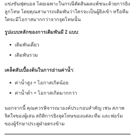
แข่งขันฟุตบอล โดยเฉพาะในกรณีตัดสินผลแพ้ชนะด้วยการยิง
ลูกโทษ โดยคุณสามารถเดิมพันว่าใครจะเป็นผู้ยิงเข้า หรือทีม
ใดจะมีโอกาสมากกว่าจากจุดโทษนั้น
รูปแบบหลักของการเดิมพันมี 2 แบบ:
เดิมพันเดี่ยว
เดิมพันรวม
เคล็ดลับเบื้องต้นในการอ่านค่าน้ำ:
ค่าน้ำสูง = โอกาสเกิดน้อย
ค่าน้ำต่ำ = โอกาสเกิดมากกว่า
นอกจากนี้ คุณควรพิจารณาองค์ประกอบสำคัญ เช่น สภาพ
จิตใจของผู้เล่น สถิติการยิงจุดโทษของแต่ละทีม และฟอร์ม
ของผู้รักษาประตูฝ่ายตรงข้าม