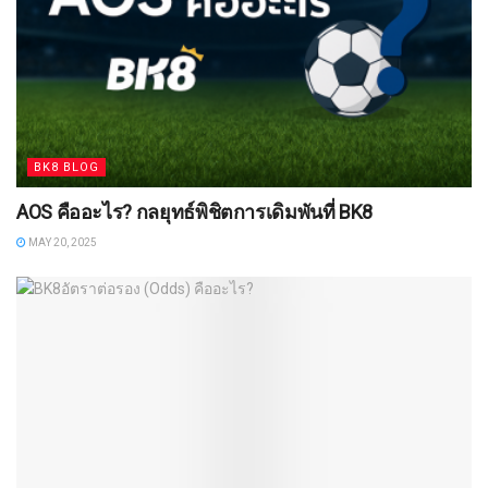
BK8 BLOG
AOS คืออะไร? กลยุทธ์พิชิตการเดิมพันที่ BK8
MAY 20, 2025